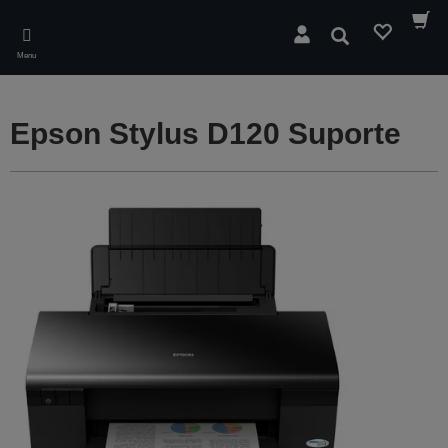
Skip
to
Pesquisar
main
Menu
content
Epson Stylus D120 Suporte