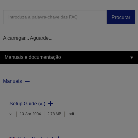
Procurar
A carregar... Aguarde...
Manuais e documentação
Manuais
Setup Guide (v-)
v.-
13-Apr-2004
2.78 MB
.pdf