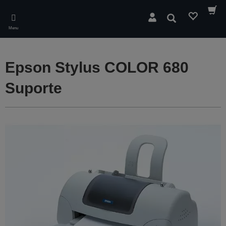
Skip
to
Pesquisar
main
Menu
content
Epson Stylus COLOR 680
Suporte