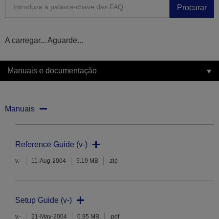
Procurar
A carregar... Aguarde...
Manuais e documentação
Manuais
Reference Guide (v-)
v.-
11-Aug-2004
5.19 MB
.zip
Setup Guide (v-)
v.-
21-May-2004
0.95 MB
.pdf