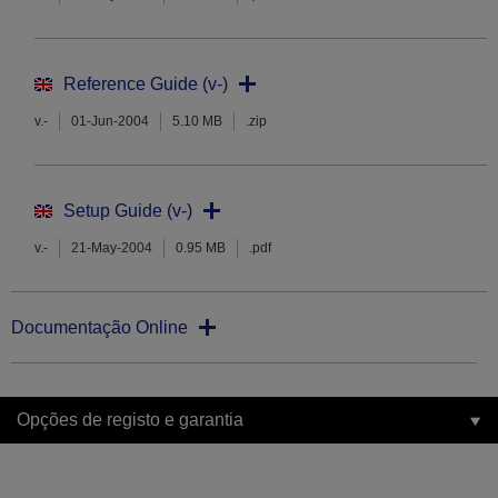
Reference Guide (v-)
v.-
01-Jun-2004
5.10 MB
.zip
Setup Guide (v-)
v.-
21-May-2004
0.95 MB
.pdf
Documentação Online
Opções de registo e garantia