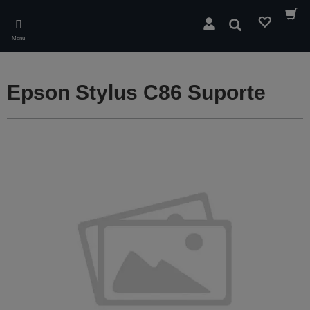
Skip
to
Pesquisar
main
Menu
content
Epson Stylus C86 Suporte