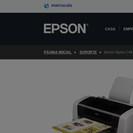
Skip
PORTUGUÊS
to
main
content
CASA
EMP
PÁGINA INICIAL
SUPORTE
Epson Stylus C46