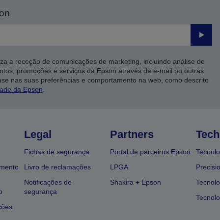
son
Enviar
iza a receção de comunicações de marketing, incluindo análise de
ntos, promoções e serviços da Epson através de e-mail ou outras
ase nas suas preferências e comportamento na web, como descrito
dade da Epson
.
Legal
Partners
Tech
Fichas de segurança
Portal de parceiros Epson
Tecnolo
amento
Livro de reclamações
LPGA
Precisi
Notificações de
Shakira + Epson
Tecnolo
o
segurança
Tecnolo
ções