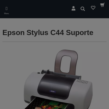
Skip
to
Pesquisar
main
Menu
content
Epson Stylus C44 Suporte