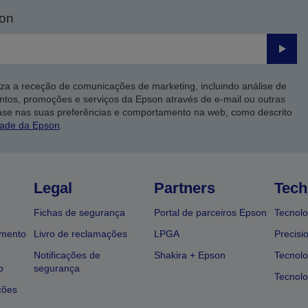
son
Enviar
iza a receção de comunicações de marketing, incluindo análise de
ntos, promoções e serviços da Epson através de e-mail ou outras
ase nas suas preferências e comportamento na web, como descrito
dade da Epson
.
Legal
Partners
Tech
Fichas de segurança
Portal de parceiros Epson
Tecnolo
amento
Livro de reclamações
LPGA
Precisi
Notificações de
Shakira + Epson
Tecnolo
o
segurança
Tecnolo
ções