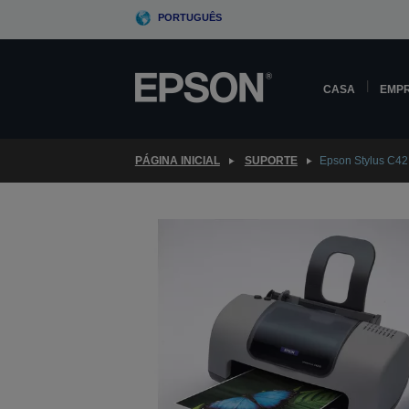
Skip
PORTUGUÊS
to
main
content
CASA
EMP
PÁGINA INICIAL
SUPORTE
Epson Stylus C42