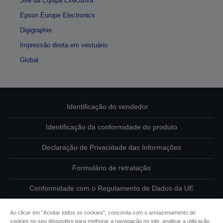
Site da Equipa Executiva
Epson Europe Electronics
Digigraphie
Impressão direta em vestuário
Global
Identificação do vendedor
Identificação da conformidade do produto
Declaração de Privacidade das Informações
Formulário de retratação
Conformidade com o Regulamento de Dados da UE
Contacte-nos sobre os seus dados
Ao clicar em "Aceitar todos os cookies", concorda com o armazenamento de
cookies no seu dispositivo para melhorar a navegação no site, analisar a utilização