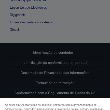
Site da Equipa Executiva
Epson Europe Electronics
Digigraphie
Impressão direta em vestuário
Global
Identificação do vendedor
Identificação da conformidade do produto
Declaração de Privacidade das Informações
Formulário de retratação
Conformidade com o Regulamento de Dados da UE
Contacte-nos sobre os seus dados
Ao clicar em "Aceitar todos os cookies", concorda com o armazenamento de
cookies no seu dispositivo para melhorar a navegação no site, analisar a utilização