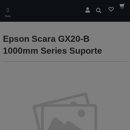
Skip
to
Pesquisar
main
Menu
content
Epson Scara GX20-B
1000mm Series Suporte