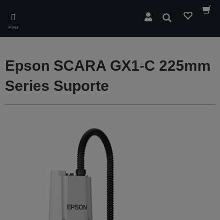
Skip
to
Pesquisar
main
Menu
content
Epson SCARA GX1-C 225mm
Series Suporte