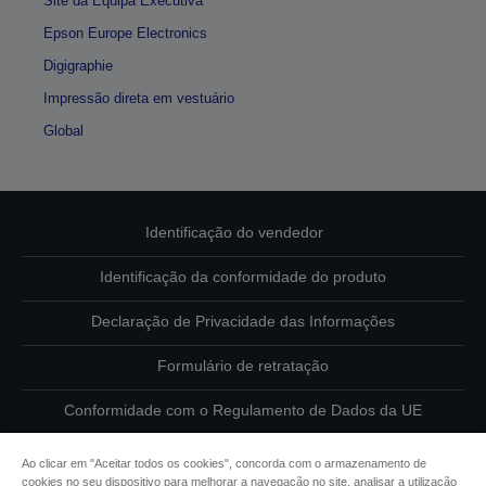
Site da Equipa Executiva
Epson Europe Electronics
Digigraphie
Impressão direta em vestuário
Global
Identificação do vendedor
Identificação da conformidade do produto
Declaração de Privacidade das Informações
Formulário de retratação
Conformidade com o Regulamento de Dados da UE
Contacte-nos sobre os seus dados
Ao clicar em "Aceitar todos os cookies", concorda com o armazenamento de
cookies no seu dispositivo para melhorar a navegação no site, analisar a utilização