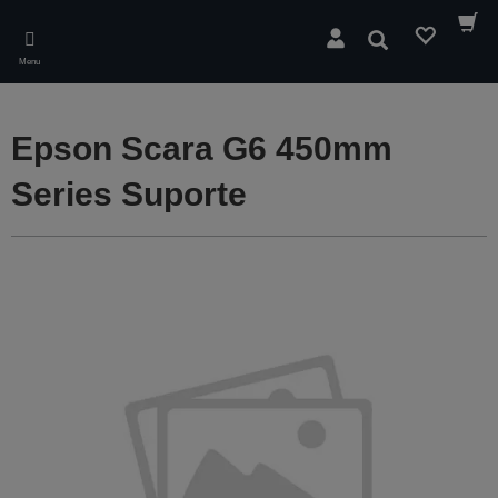
Skip
to
Pesquisar
main
Menu
content
Epson Scara G6 450mm
Series Suporte