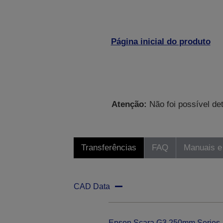
Página inicial do produto
Atenção:
Não foi possível de
Transferências
FAQ
Manuais e
CAD Data
Epson Scara G3 250mm Series