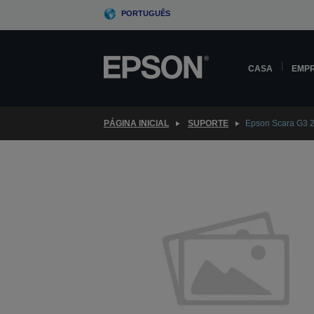
Skip
PORTUGUÊS
to
main
content
CASA
EMP
PÁGINA INICIAL
SUPORTE
Epson Scara G3 