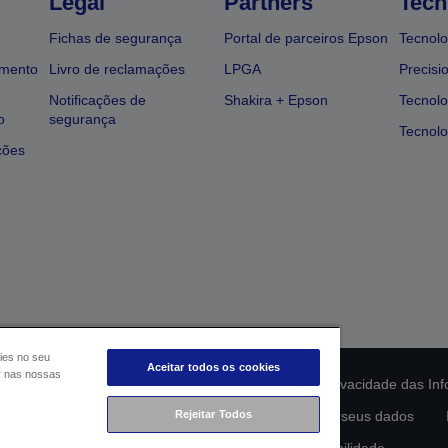
Legal
Partners
Tech
Fichas de segurança
Portal de parceiros Epson
Tecnolo
amento
Livro de reclamações
LPGA
Precisi
Notificações de
Shakira + Epson
Tecnolo
o
segurança
Tecnolo
ções
ies no seu
Aceitar todos os cookies
ar nas nossas
ção da conformidade do produto
Declaração de Privacidade das In
Rejeitar Todos
lamento de Dados da UE
Contacte-nos sobre os seus dados