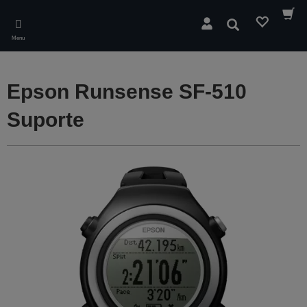
Skip
to
Pesquisar
main
Menu
content
Epson Runsense SF-510
Suporte