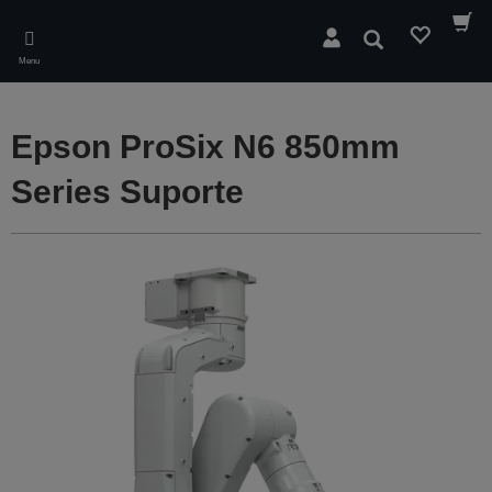
Skip
to
Pesquisar
main
Menu
content
Epson ProSix N6 850mm
Series Suporte