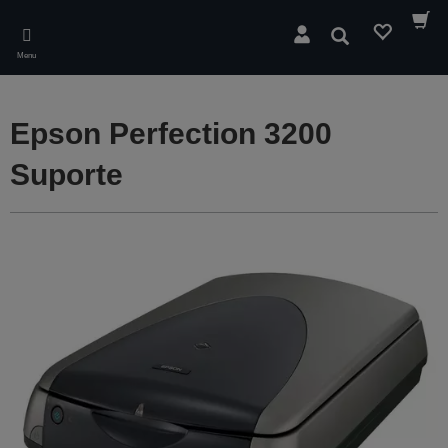
Skip
to
Pesquisar
main
Menu
content
Epson Perfection 3200
Suporte