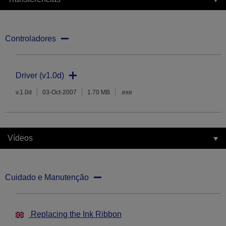
Controladores
Driver (v1.0d)
v.1.0d
03-Oct-2007
1.70 MB
.exe
Vídeos
Cuidado e Manutenção
Replacing the Ink Ribbon