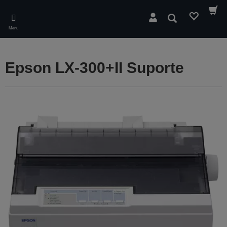
Skip
to
Pesquisar
main
Menu
content
Epson LX-300+II Suporte