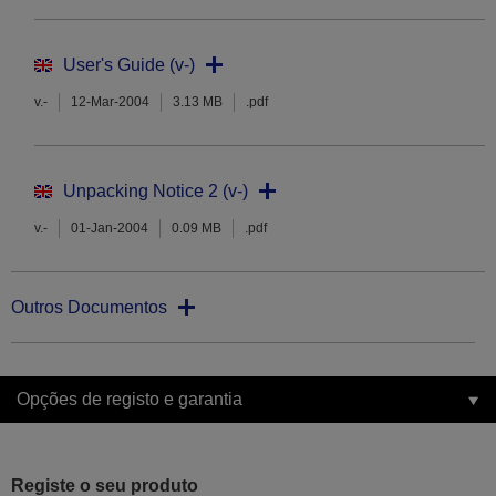
User's Guide (v-)
v.-
12-Mar-2004
3.13 MB
.pdf
Unpacking Notice 2 (v-)
v.-
01-Jan-2004
0.09 MB
.pdf
Outros Documentos
Opções de registo e garantia
Registe o seu produto