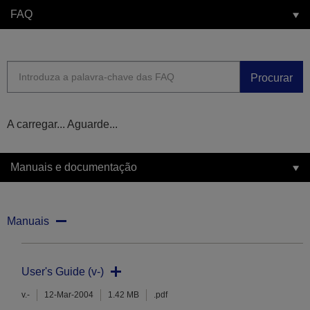
FAQ
Procurar
A carregar... Aguarde...
Manuais e documentação
Manuais
User's Guide (v-)
v.-
12-Mar-2004
1.42 MB
.pdf