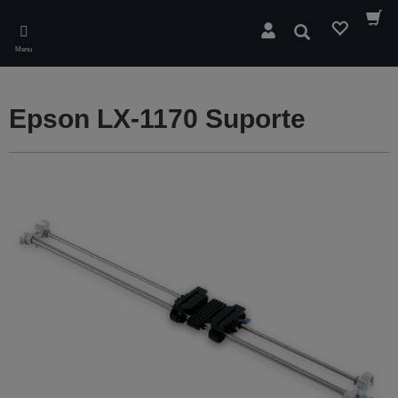
Skip
to
Pesquisar
main
Menu
content
Epson LX-1170 Suporte