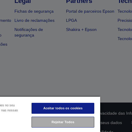
Legal
Partners
Tech
Fichas de segurança
Portal de parceiros Epson
Tecnolo
amento
Livro de reclamações
LPGA
Precisi
Notificações de
Shakira + Epson
Tecnolo
o
segurança
Tecnolo
ções
ies no seu
Aceitar todos os cookies
ar nas nossas
ção da conformidade do produto
Declaração de Privacidade das In
Rejeitar Todos
lamento de Dados da UE
Contacte-nos sobre os seus dados