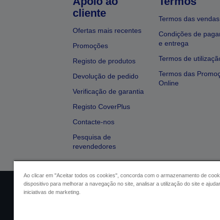
Apoio ao
Termos
cliente
Termos das vendas
Ofertas mais recentes
Condições de pag
e entrega
Promoções
Termos de utilizaçã
Registo de produtos
Termos das Promo
Devolução de pedido
Online
Verificação de garantia
Registo CoverPlus
Contacte-nos
Pesquisa de
revendedores
Ao clicar em "Aceitar todos os cookies", concorda com o armazenamento de cook
dispositivo para melhorar a navegação no site, analisar a utilização do site e ajud
Identificação do vendedor
Identifica
iniciativas de marketing.
Conformidade com o Regu