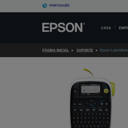
Skip
PORTUGUÊS
to
main
content
CASA
EMP
PÁGINA INICIAL
SUPORTE
Epson LabelWork