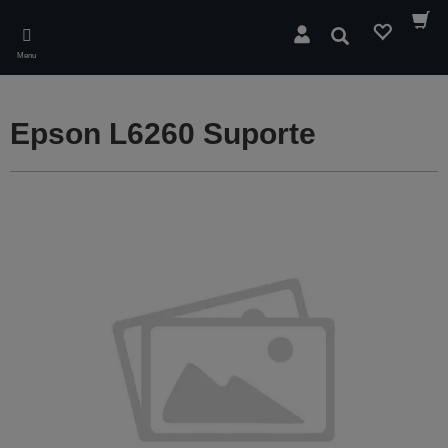
Skip
to
Pesquisar
main
Menu
content
Epson L6260 Suporte