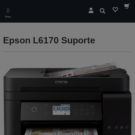
Skip
to
Pesquisar
main
Menu
content
Epson L6170 Suporte