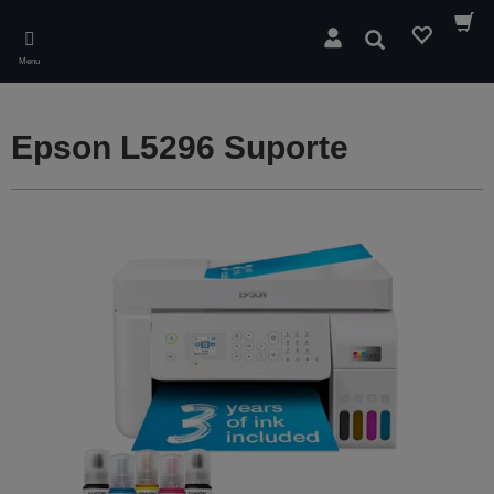
Skip
to
Pesquisar
main
Menu
content
Epson L5296 Suporte