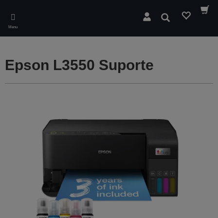
Skip
to
Pesquisar
main
Menu
content
Epson L3550 Suporte