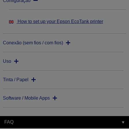
Configuração
How to set up your Epson EcoTank printer
Conexão (sem fios / com fios)
Uso
Tinta / Papel
Software / Mobile Apps
FAQ