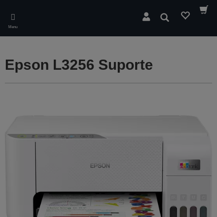
Skip
to
Pesquisar
main
Menu
content
Epson L3256 Suporte