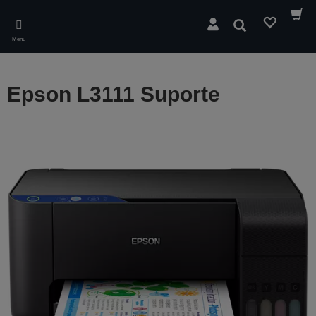
Skip
to
Pesquisar
main
Menu
content
Epson L3111 Suporte