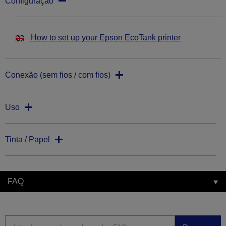
Configuração
How to set up your Epson EcoTank printer
Conexão (sem fios / com fios)
Uso
Tinta / Papel
FAQ