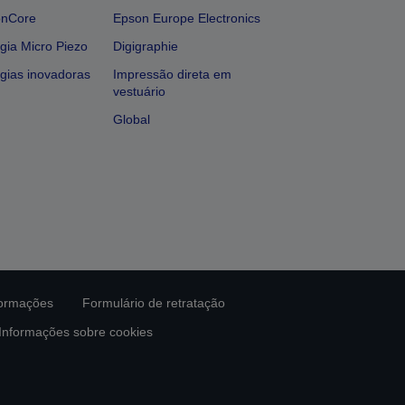
onCore
Epson Europe Electronics
gia Micro Piezo
Digigraphie
gias inovadoras
Impressão direta em
vestuário
Global
formações
Formulário de retratação
Informações sobre cookies