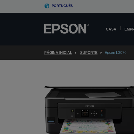
Skip
PORTUGUÊS
to
main
content
CASA
EMP
PÁGINA INICIAL
SUPORTE
Epson L3070