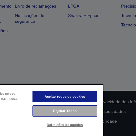
amento
Livro de reclamações
LPGA
Precisi
Notificações de
Shakira + Epson
Tecnolo
o
segurança
Tecnolo
ções
ies no seu
Aceitar todos os cookies
ar nas nossas
ção da conformidade do produto
Declaração de Privacidade das In
Rejeitar Todos
lamento de Dados da UE
Contacte-nos sobre os seus dados
Compromisso da Epson para com a acessibilidade
Definições de cookies
Copyright © 2026 Seiko Epson