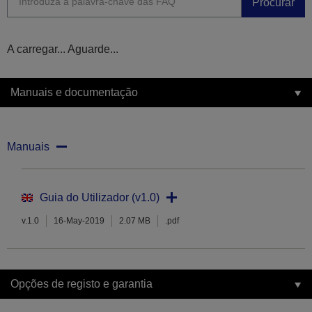
Procurar
A carregar... Aguarde...
Manuais e documentação
Manuais
Guia do Utilizador (v1.0)
v.1.0
16-May-2019
2.07 MB
.pdf
Opções de registo e garantia