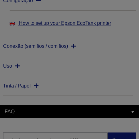
Configuração
How to set up your Epson EcoTank printer
Conexão (sem fios / com fios)
Uso
Tinta / Papel
FAQ