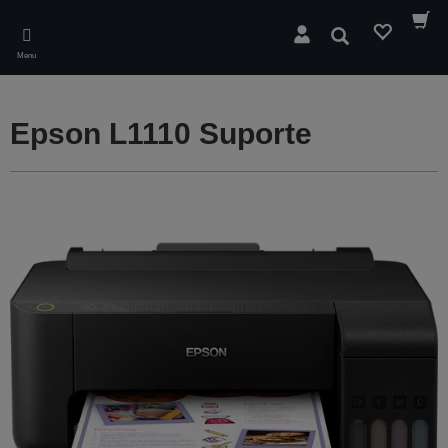
Skip
to
Pesquisar
main
Menu
content
Epson L1110 Suporte