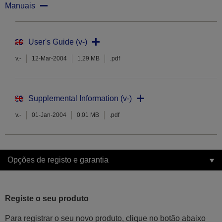
Manuais
User's Guide (v-)
v.-
12-Mar-2004
1.29 MB
.pdf
Supplemental Information (v-)
v.-
01-Jan-2004
0.01 MB
.pdf
Opções de registo e garantia
Registe o seu produto
Para registrar o seu novo produto, clique no botão abaixo