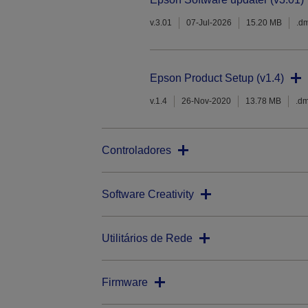
v.3.01
07-Jul-2026
15.20 MB
.d
Epson Product Setup (v1.4)
v.1.4
26-Nov-2020
13.78 MB
.d
Controladores
Software Creativity
Utilitários de Rede
Firmware