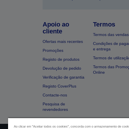
Apoio ao
Termos
cliente
Termos das vendas
Ofertas mais recentes
Condições de pag
e entrega
Promoções
Termos de utilizaçã
Registo de produtos
Termos das Promo
Devolução de pedido
Online
Verificação de garantia
Registo CoverPlus
Contacte-nos
Pesquisa de
revendedores
Ao clicar em "Aceitar todos os cookies", concorda com o armazenamento de cook