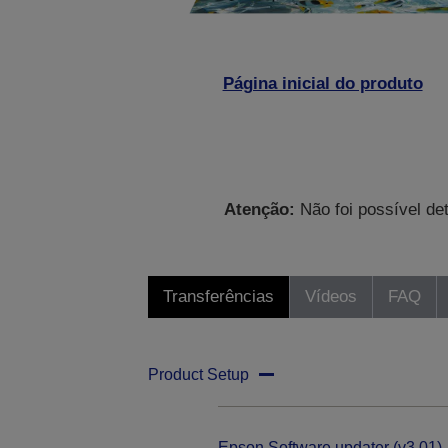
Página inicial do produto
Atenção:
Não foi possível de
Transferências
Vídeos
FAQ
Product Setup
Epson Software updater (v3.01)