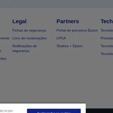
Legal
Partners
Tech
Fichas de segurança
Portal de parceiros Epson
Tecnolo
amento
Livro de reclamações
LPGA
Precisi
Notificações de
Shakira + Epson
Tecnolo
o
segurança
Tecnolo
ções
ies no seu