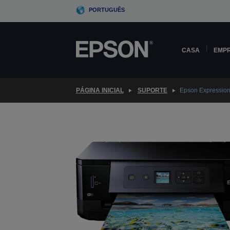
Skip
PORTUGUÊS
to
main
content
CASA
EMP
PÁGINA INICIAL
SUPORTE
Epson Expressio