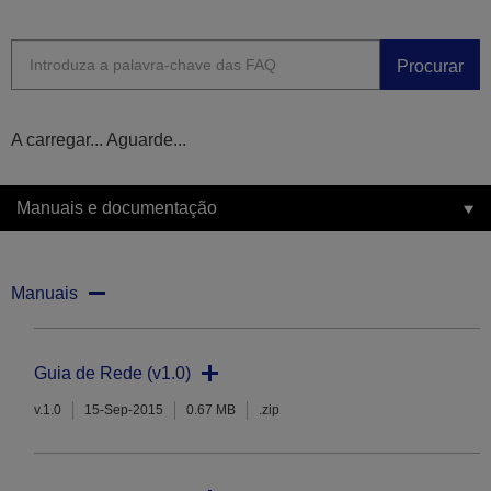
Procurar
A carregar... Aguarde...
Manuais e documentação
Manuais
Guia de Rede (v1.0)
v.1.0
15-Sep-2015
0.67 MB
.zip