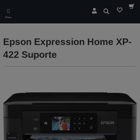
Skip
to
Pesquisar
main
Menu
content
Epson Expression Home XP-
422 Suporte