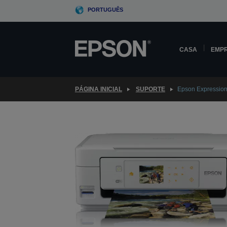
Skip
PORTUGUÊS
to
main
content
CASA
EMP
PÁGINA INICIAL
SUPORTE
Epson Expressio