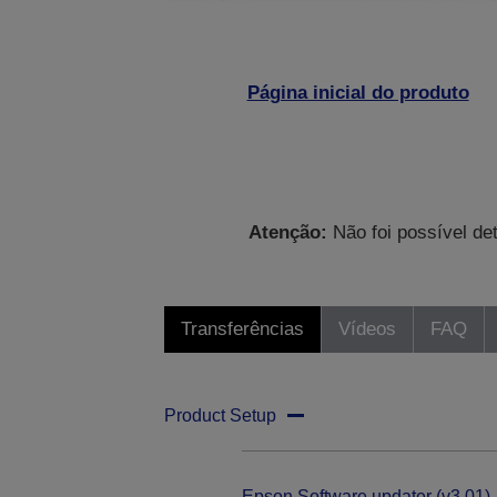
Página inicial do produto
Atenção:
Não foi possível de
Transferências
Vídeos
FAQ
Product Setup
Epson Software updater (v3.01)