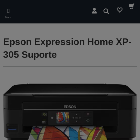
Skip
to
Pesquisar
main
Menu
content
Epson Expression Home XP-
305 Suporte