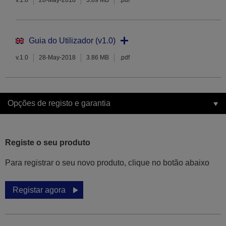
v.1.0
28-May-2018
3.89 MB
.pdf
Guia do Utilizador (v1.0)
v.1.0
28-May-2018
3.86 MB
.pdf
Opções de registo e garantia
Registe o seu produto
Para registrar o seu novo produto, clique no botão abaixo
Registar agora