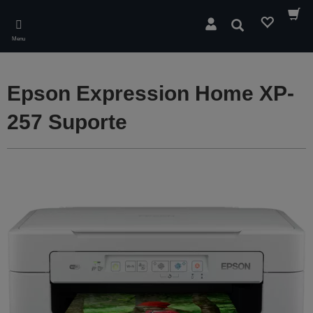
Skip
to
Pesquisar
main
Menu
content
Epson Expression Home XP-
257 Suporte