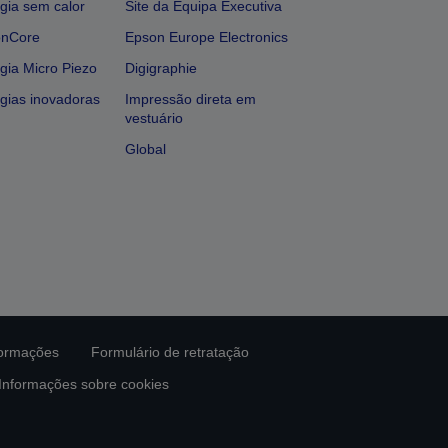
gia sem calor
Site da Equipa Executiva
onCore
Epson Europe Electronics
gia Micro Piezo
Digigraphie
gias inovadoras
Impressão direta em
vestuário
Global
formações
Formulário de retratação
Informações sobre cookies