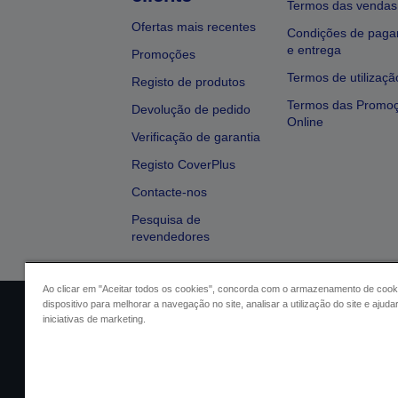
Termos das vendas
Ofertas mais recentes
Condições de pag
e entrega
Promoções
Termos de utilizaçã
Registo de produtos
Termos das Promo
Devolução de pedido
Online
Verificação de garantia
Registo CoverPlus
Contacte-nos
Pesquisa de
revendedores
Ao clicar em "Aceitar todos os cookies", concorda com o armazenamento de cook
dispositivo para melhorar a navegação no site, analisar a utilização do site e ajud
Identificação do vendedor
Identifica
iniciativas de marketing.
Conformidade com o Regu