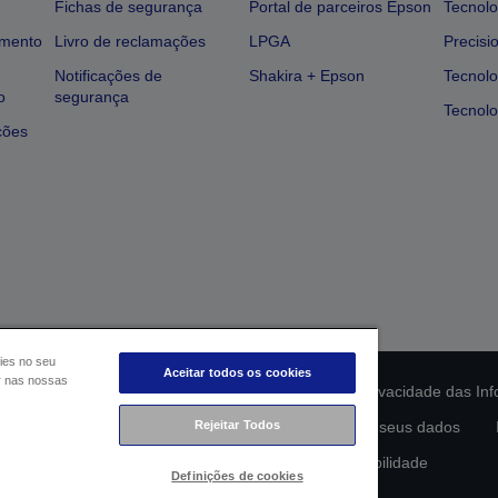
Fichas de segurança
Portal de parceiros Epson
Tecnolo
amento
Livro de reclamações
LPGA
Precisi
Notificações de
Shakira + Epson
Tecnolo
o
segurança
Tecnolo
ções
ies no seu
Aceitar todos os cookies
ar nas nossas
ção da conformidade do produto
Declaração de Privacidade das In
Rejeitar Todos
lamento de Dados da UE
Contacte-nos sobre os seus dados
Compromisso da Epson para com a acessibilidade
Definições de cookies