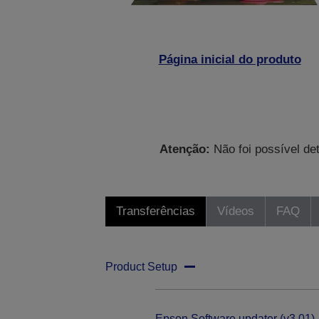
Página inicial do produto
Atenção:
Não foi possível de
Transferências
Vídeos
FAQ
Product Setup
Epson Software updater (v3.01)