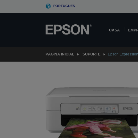
Skip
PORTUGUÊS
to
main
content
CASA
EMP
PÁGINA INICIAL
SUPORTE
Epson Expressio