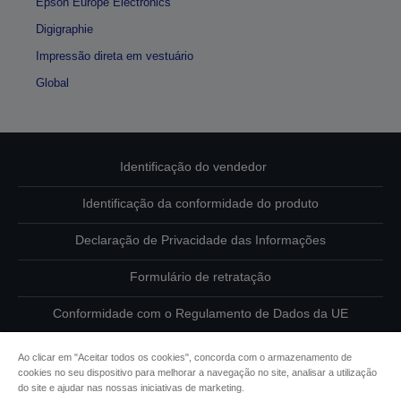
Epson Europe Electronics
Digigraphie
Impressão direta em vestuário
Global
Identificação do vendedor
Identificação da conformidade do produto
Declaração de Privacidade das Informações
Formulário de retratação
Conformidade com o Regulamento de Dados da UE
Contacte-nos sobre os seus dados
Ao clicar em "Aceitar todos os cookies", concorda com o armazenamento de
cookies no seu dispositivo para melhorar a navegação no site, analisar a utilização
Informações sobre cookies
do site e ajudar nas nossas iniciativas de marketing.