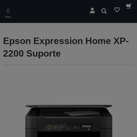
Skip
to
Pesquisar
main
Menu
content
Epson Expression Home XP-
2200 Suporte