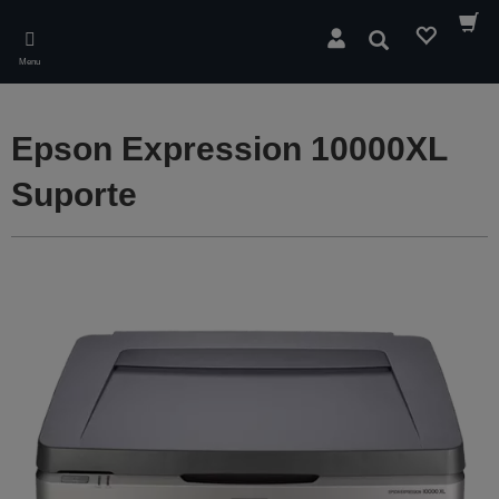
Skip
to
Pesquisar
main
Menu
content
Epson Expression 10000XL
Suporte