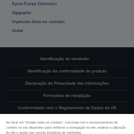
Epson Europe Electronics
Digigraphie
Impressão direta em vestuário
Global
Identificação do vendedor
Identificação da conformidade do produto
Declaração de Privacidade das Informações
Formulário de retratação
Conformidade com o Regulamento de Dados da UE
Contacte-nos sobre os seus dados
Ao clicar em "Aceitar todos os cookies", concorda com o armazenamento de
cookies no seu dispositivo para melhorar a navegação no site, analisar a utilização
Informações sobre cookies
do site e ajudar nas nossas iniciativas de marketing.