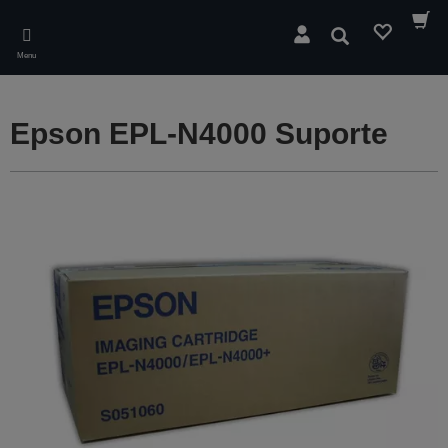
Skip
to
Pesquisar
main
Menu
content
Epson EPL-N4000 Suporte