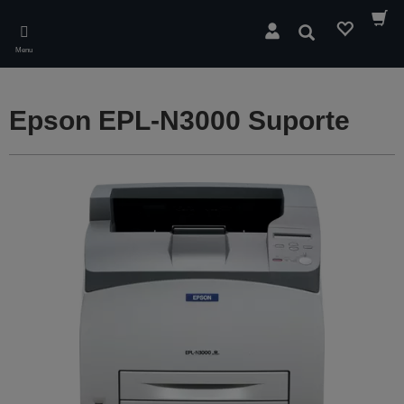
Skip
to
Pesquisar
main
Menu
content
Epson EPL-N3000 Suporte