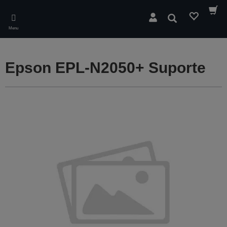
Skip
to
Pesquisar
main
Menu
content
Epson EPL-N2050+ Suporte