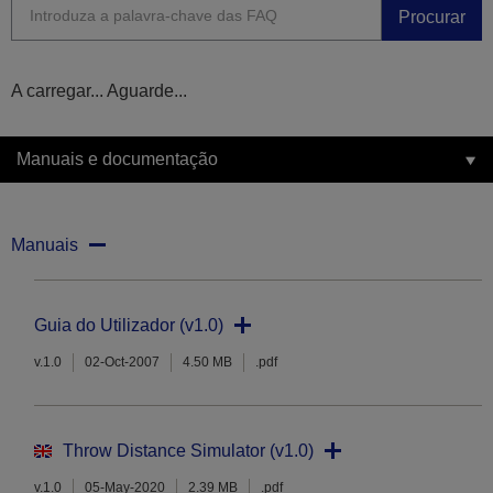
Procurar
A carregar... Aguarde...
Manuais e documentação
Manuais
Guia do Utilizador (v1.0)
v.1.0
02-Oct-2007
4.50 MB
.pdf
Throw Distance Simulator (v1.0)
v.1.0
05-May-2020
2.39 MB
.pdf