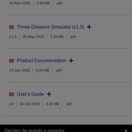
16-Nov-2005
2.88 MB
.pdf
Throw Distance Simulator (v1.0)
v.1.0
05-May-2020
2.39 MB
.pdf
Product Documentation
24-Jan-2006
0.39 MB
.pdf
User's Guide
v.0
04-Oct-2005
3.25 MB
.pdf
Opções de registo e garantia