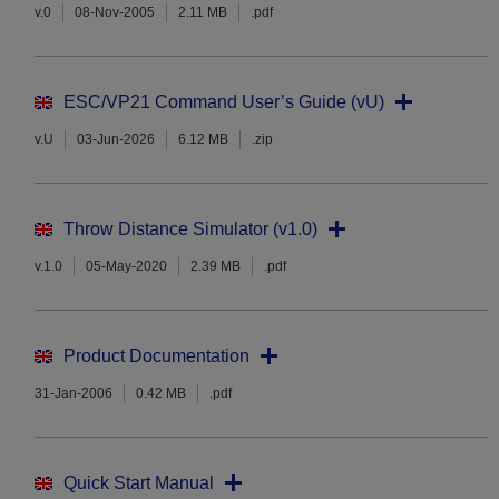
v.0
08-Nov-2005
2.11 MB
.pdf
ESC/VP21 Command User’s Guide (vU)
v.U
03-Jun-2026
6.12 MB
.zip
Throw Distance Simulator (v1.0)
v.1.0
05-May-2020
2.39 MB
.pdf
Product Documentation
31-Jan-2006
0.42 MB
.pdf
Quick Start Manual