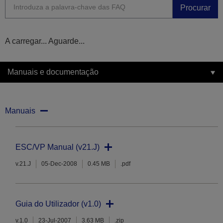
Procurar
A carregar... Aguarde...
Manuais e documentação
Manuais
ESC/VP Manual (v21.J)
v.21.J
05-Dec-2008
0.45 MB
.pdf
Guia do Utilizador (v1.0)
v.1.0
23-Jul-2007
3.63 MB
.zip