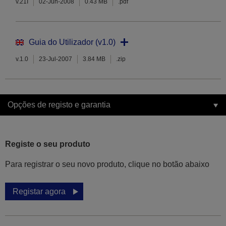
v.21I
02-Jun-2008
0.43 MB
.pdf
Guia do Utilizador (v1.0)
v.1.0
23-Jul-2007
3.84 MB
.zip
Opções de registo e garantia
Registe o seu produto
Para registrar o seu novo produto, clique no botão abaixo
Registar agora