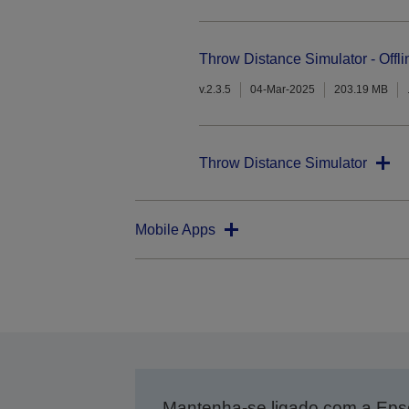
Throw Distance Simulator - Offli
v.2.3.5
04-Mar-2025
203.19 MB
Throw Distance Simulator
Mobile Apps
Mantenha-se ligado com a Ep