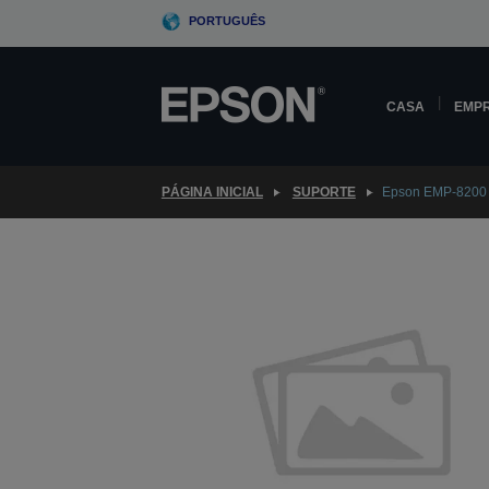
Skip
PORTUGUÊS
to
main
content
CASA
EMP
PÁGINA INICIAL
SUPORTE
Epson EMP-8200