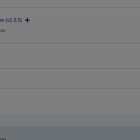
ne (v2.3.5)
.zip
son