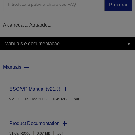
Procurar
A carregar... Aguarde...
Manuais e documentação
Manuais
ESC/VP Manual (v21.J)
v.21.J
05-Dec-2008
0.45 MB
.pdf
Product Documentation
31-Jan-2006
0.67 MB
.pdf