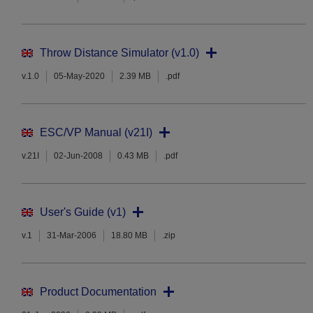
Throw Distance Simulator (v1.0)
v.1.0
05-May-2020
2.39 MB
.pdf
ESC/VP Manual (v21I)
v.21I
02-Jun-2008
0.43 MB
.pdf
User's Guide (v1)
v.1
31-Mar-2006
18.80 MB
.zip
Product Documentation