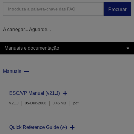
Procurar
A carregar... Aguarde...
Manuais e documentação
Manuais
ESC/VP Manual (v21.J)
v.21.J
05-Dec-2008
0.45 MB
.pdf
Quick Reference Guide (v-)