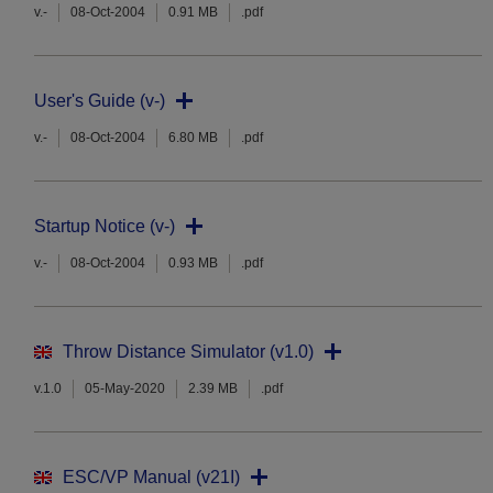
v.-
08-Oct-2004
0.91 MB
.pdf
User's Guide (v-)
v.-
08-Oct-2004
6.80 MB
.pdf
Startup Notice (v-)
v.-
08-Oct-2004
0.93 MB
.pdf
Throw Distance Simulator (v1.0)
v.1.0
05-May-2020
2.39 MB
.pdf
ESC/VP Manual (v21I)