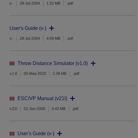
v.-
29-Jul-2004
1.52 MB
.pdf
User's Guide (v-)
v.-
29-Jul-2004
4.09 MB
.pdf
Throw Distance Simulator (v1.0)
v.1.0
05-May-2020
2.39 MB
.pdf
ESC/VP Manual (v21I)
v.21I
02-Jun-2008
0.43 MB
.pdf
User's Guide (v-)