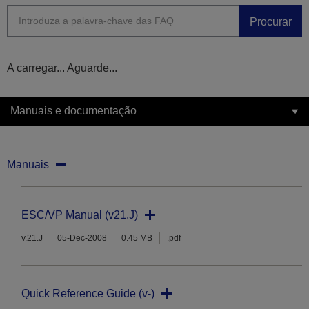
Procurar
A carregar... Aguarde...
Manuais e documentação
Manuais
ESC/VP Manual (v21.J)
v.21.J
05-Dec-2008
0.45 MB
.pdf
Quick Reference Guide (v-)