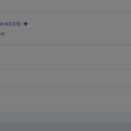
ne (v2.3.5)
.zip