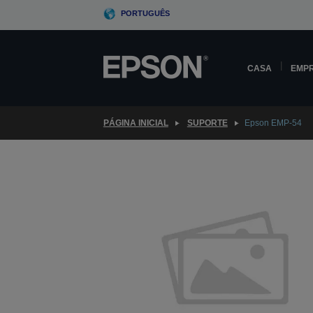
Skip
PORTUGUÊS
to
main
content
CASA
EMP
PÁGINA INICIAL
SUPORTE
Epson EMP-54