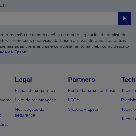
son
Enviar
iza a receção de comunicações de marketing, incluindo análise de
ntos, promoções e serviços da Epson através de e-mail ou outras
ase nas suas preferências e comportamento na web, como descrito
dade da Epson
.
Legal
Partners
Tech
Fichas de segurança
Portal de parceiros Epson
Tecnolo
amento
Livro de reclamações
LPGA
Precisi
Notificações de
Shakira + Epson
Tecnolo
o
segurança
Tecnolo
ções