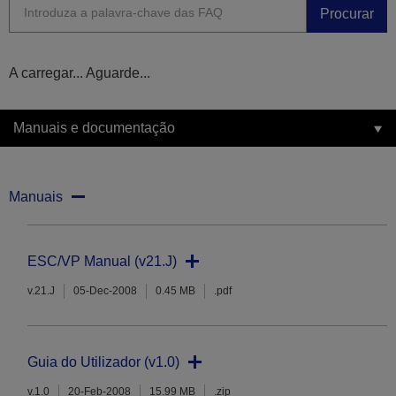
Procurar
A carregar... Aguarde...
Manuais e documentação
Manuais
ESC/VP Manual (v21.J)
v.21.J
05-Dec-2008
0.45 MB
.pdf
Guia do Utilizador (v1.0)
v.1.0
20-Feb-2008
15.99 MB
.zip