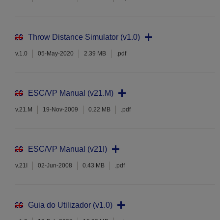
Throw Distance Simulator (v1.0)
v.1.0
05-May-2020
2.39 MB
.pdf
ESC/VP Manual (v21.M)
v.21.M
19-Nov-2009
0.22 MB
.pdf
ESC/VP Manual (v21I)
v.21I
02-Jun-2008
0.43 MB
.pdf
Guia do Utilizador (v1.0)