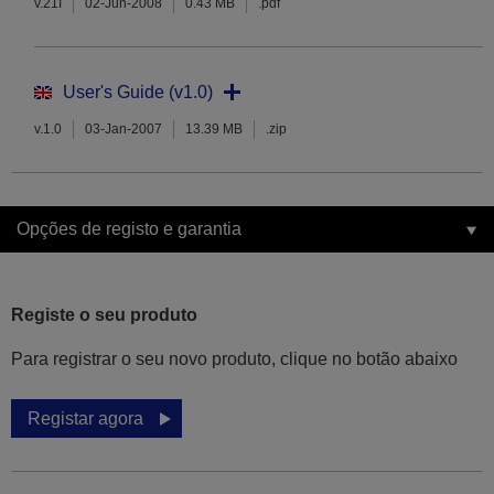
v.21I
02-Jun-2008
0.43 MB
.pdf
User's Guide (v1.0)
v.1.0
03-Jan-2007
13.39 MB
.zip
Opções de registo e garantia
Registe o seu produto
Para registrar o seu novo produto, clique no botão abaixo
Registar agora