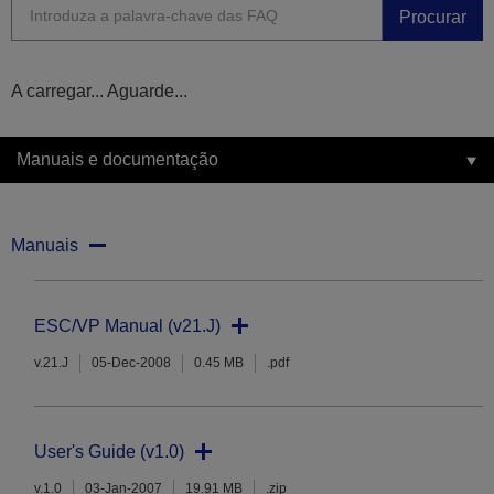
Procurar
A carregar... Aguarde...
Manuais e documentação
Manuais
ESC/VP Manual (v21.J)
v.21.J
05-Dec-2008
0.45 MB
.pdf
User's Guide (v1.0)
v.1.0
03-Jan-2007
19.91 MB
.zip