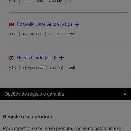
v.21I
02-Jun-2008
0.43 MB
.pdf
EasyMP User Guide (v1.0)
v.1.0
17-Oct-2006
2.66 MB
.pdf
User's Guide (v1.0)
v.1.0
21-Aug-2006
1.82 MB
.pdf
Opções de registo e garantia
Registe o seu produto
Para registrar o seu novo produto, clique no botão abaixo