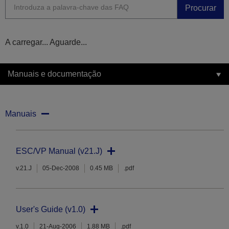
Procurar
A carregar... Aguarde...
Manuais e documentação
Manuais
ESC/VP Manual (v21.J)
v.21.J
05-Dec-2008
0.45 MB
.pdf
User's Guide (v1.0)
v.1.0
21-Aug-2006
1.88 MB
.pdf